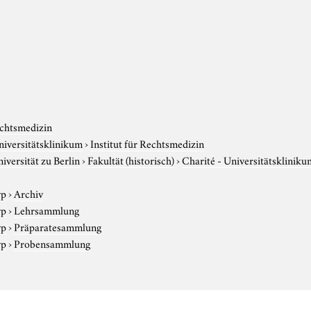
chtsmedizin
niversitätsklinikum
›
Institut für Rechtsmedizin
versität zu Berlin
›
Fakultät (historisch)
›
Charité - Universitätskliniku
yp
›
Archiv
yp
›
Lehrsammlung
yp
›
Präparatesammlung
yp
›
Probensammlung