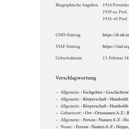
Biographische Angaben
1924 Privatdo
1929 ao. Prof.
1935-45 Prof. 
GND-Eintrag
https://d-nb.
VIAF-Eintrag
https://viaf.o
Geburtsdatum
13. Februar 1
Verschlagwortung
Allgemein:
›
Fachgebiet
›
Geschichtsw
Allgemein:
›
Körperschaft
›
Humboldt-U
Allgemein:
›
Körperschaft
›
Humboldt-U
Geburtsort:
›
Ort
›
Ortsnamen A-Z
›
B
Allgemein:
›
Person
›
Namen A-Z
›
Ho
Name:
›
Person
›
Namen A-Z
›
Hoppe,