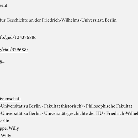
zent
für Geschichte an der Friedrich-Wilhelms-Universität, Berlin
info/gnd/124376886
rg/viaf/379688/
884
issenschaft
niversität zu Berlin
›
Fakultät (historisch)
›
Philosophische Fakultät
niversität zu Berlin
›
Universitätsgeschichte der HU
›
Friedrich-Wilhe
erlin
ppe, Willy
 Willy