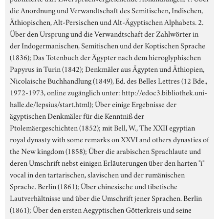
die Anordnung und Verwandtschaft des Semitischen, Indischen,
Äthiopischen, Alt-Persischen und Alt-Ägyptischen Alphabets. 2.
Über den Ursprung und die Verwandtschaft der Zahlwörter in
der Indogermanischen, Semitischen und der Koptischen Sprache
(1836); Das Totenbuch der Ägypter nach dem hieroglyphischen
Papyrus in Turin (1842); Denkmäler aus Ägypten und Äthiopien,
Nicolaische Buchhandlung (1849), Ed. des Belles Lettres (12 Bde.,
1972-1973, online zugänglich unter: http://edoc3.bibliothek.uni-
halle.de/lepsius/start.html); Über einige Ergebnisse der
ägyptischen Denkmäler für die Kenntniß der
Ptolemäergeschichten (1852); mit Bell, W., The XXII egyptian
royal dynasty with some remarks on XXVI and others dynasties of
the New kingdom (1858); Über die arabischen Sprachlaute und
deren Umschrift nebst einigen Erläuterungen über den harten "i"
vocal in den tartarischen, slavischen und der rumänischen
Sprache. Berlin (1861); Über chinesische und tibetische
Lautverhältnisse und über die Umschrift jener Sprachen. Berlin
(1861); Über den ersten Aegyptischen Götterkreis und seine