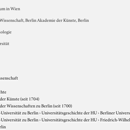
um in Wien
issenschaft, Berlin Akademie der Künste, Berlin
äologie
rsität
ssenschaft
chte
er Künste (seit 1704)
er Wissenschaften zu Berlin (seit 1700)
niversität zu Berlin
›
Universitätsgeschichte der HU
›
Berliner Univers
niversität zu Berlin
›
Universitätsgeschichte der HU
›
Friedrich-Wilhe
rlin