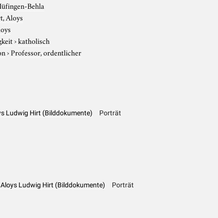
üfingen-Behla
t, Aloys
loys
gkeit
›
katholisch
on
›
Professor, ordentlicher
oys Ludwig Hirt (Bilddokumente)
Porträt
, Aloys Ludwig Hirt (Bilddokumente)
Porträt