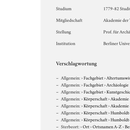
Studium
1779-82 Studi
Mitgliedschaft
Akademie der W
Stellung
Prof. für Arch
Institution
Berliner Unive
Verschlagwortung
Allgemein:
›
Fachgebiet
›
Altertumswi
Allgemein:
›
Fachgebiet
›
Archäologie
Allgemein:
›
Fachgebiet
›
Kunstgeschi
Allgemein:
›
Körperschaft
›
Akademie d
Allgemein:
›
Körperschaft
›
Akademie d
Allgemein:
›
Körperschaft
›
Humboldt-U
Allgemein:
›
Körperschaft
›
Humboldt-U
Sterbeort:
›
Ort
›
Ortsnamen A-Z
›
Be