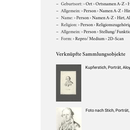
Geburtsort:
›
Ort
›
Ortsnamen A-Z
›
H
Allgemein:
›
Person
›
Namen A-Z
›
Hir
Name:
›
Person
›
Namen A-Z
›
Hirt, A
Religion:
›
Person
›
Religionszugehöri
Allgemein:
›
Person
›
Stellung/ Funkti
Form:
›
Repro/ Medium
›
2D-Scan
Verknüpfte Sammlungsobjekte
Kupferstich, Porträt, Al
Foto nach Stich, Porträt