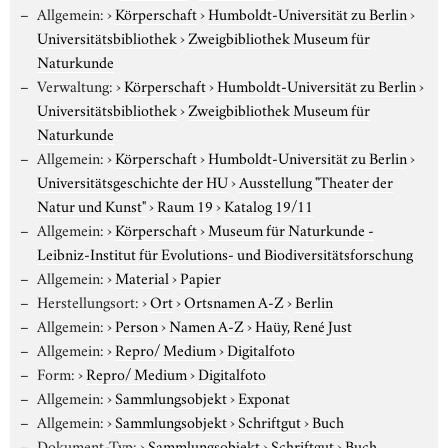
Allgemein:
›
Körperschaft
›
Humboldt-Universität zu Berlin
›
Universitätsbibliothek
›
Zweigbibliothek Museum für
Naturkunde
Verwaltung:
›
Körperschaft
›
Humboldt-Universität zu Berlin
›
Universitätsbibliothek
›
Zweigbibliothek Museum für
Naturkunde
Allgemein:
›
Körperschaft
›
Humboldt-Universität zu Berlin
›
Universitätsgeschichte der HU
›
Ausstellung "Theater der
Natur und Kunst"
›
Raum 19
›
Katalog 19/11
Allgemein:
›
Körperschaft
›
Museum für Naturkunde -
Leibniz-Institut für Evolutions- und Biodiversitätsforschung
Allgemein:
›
Material
›
Papier
Herstellungsort:
›
Ort
›
Ortsnamen A-Z
›
Berlin
Allgemein:
›
Person
›
Namen A-Z
›
Haüy, René Just
Allgemein:
›
Repro/ Medium
›
Digitalfoto
Form:
›
Repro/ Medium
›
Digitalfoto
Allgemein:
›
Sammlungsobjekt
›
Exponat
Allgemein:
›
Sammlungsobjekt
›
Schriftgut
›
Buch
Dokument-Typ:
›
Sammlungsobjekt
›
Schriftgut
›
Buch