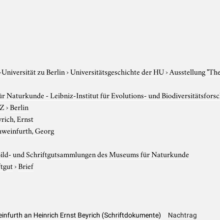
niversität zu Berlin
›
Universitätsgeschichte der HU
›
Ausstellung "Th
 Naturkunde - Leibniz-Institut für Evolutions- und Biodiversitätsfors
-Z
›
Berlin
rich, Ernst
hweinfurth, Georg
Bild- und Schriftgutsammlungen des Museums für Naturkunde
ftgut
›
Brief
einfurth an Heinrich Ernst Beyrich (Schriftdokumente)
Nachtrag