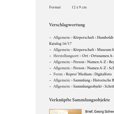
Format
12 x 9 cm
Verschlagwortung
Allgemein:
›
Körperschaft
›
Humboldt-U
Katalog 16/17
Allgemein:
›
Körperschaft
›
Museum für
Herstellungsort:
›
Ort
›
Ortsnamen A
Allgemein:
›
Person
›
Namen A-Z
›
Bey
Allgemein:
›
Person
›
Namen A-Z
›
Sc
Form:
›
Repro/ Medium
›
Digitalfoto
Allgemein:
›
Sammlung
›
Historische 
Allgemein:
›
Sammlungsobjekt
›
Schri
Verknüpfte Sammlungsobjekte
Brief, Georg Schw