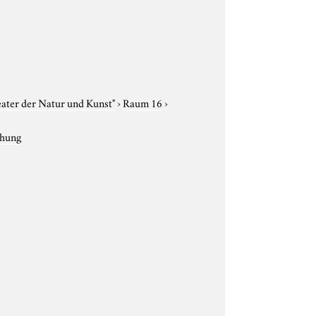
eater der Natur und Kunst"
›
Raum 16
›
chung