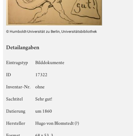
© Humboldt-Universität zu Berlin, Universitätsbibliothek
Detailangaben
Eintragstyp
Bilddokumente
ID
17322
Inventar-Nr.
ohne
Sachtitel
Sehr gut!
Datierung
um 1860
Hersteller
Hugo von Blomstedt (?)
Format
68 x 53, 3