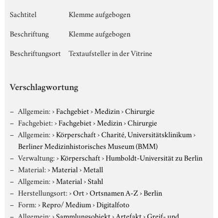
Sachtitel
Klemme aufgebogen
Beschriftung
Klemme aufgebogen
Beschriftungsort
Textaufsteller in der Vitrine
Verschlagwortung
Allgemein:
›
Fachgebiet
›
Medizin
›
Chirurgie
Fachgebiet:
›
Fachgebiet
›
Medizin
›
Chirurgie
Allgemein:
›
Körperschaft
›
Charité, Universitätsklinikum
›
Berliner Medizinhistorisches Museum (BMM)
Verwaltung:
›
Körperschaft
›
Humboldt-Universität zu Berlin
Material:
›
Material
›
Metall
Allgemein:
›
Material
›
Stahl
Herstellungsort:
›
Ort
›
Ortsnamen A-Z
›
Berlin
Form:
›
Repro/ Medium
›
Digitalfoto
Allgemein:
›
Sammlungsobjekt
›
Artefakt
›
Greif- und