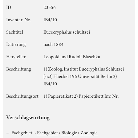
ID
23356
Inventar-Nr.
IB4/10
Sachtitel
Eucecryphalus schultzei
Datierung
nach 1884
Hersteller
Leopold und Rudolf Blaschka
Beschriftung
1) Zoolog. Institut Euceryphalus Schlutzei
[sic!] Haeckel 196 Universität Berlin 2)
IB4/10
Beschriftungsort
1) Papieretikett 2) Papieretikett Inv. Nr.
Verschlagwortung
Fachgebiet:
›
Fachgebiet
›
Biologie
›
Zoologie