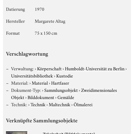
Datierung
1970
Hersteller
Margarete Altag
Format
75 x 150 cm
Verschlagwortung
Verwaltung:
›
Körperschaft
›
Humboldt-Universität zu Berlin
›
Universitätsbibliothek
›
Kustodie
Material:
›
Material
›
Hartfaser
Dokument-Typ:
›
Sammlungsobjekt
›
Zweidimensionales
Objekt
›
Bilddokument
›
Gemälde
Technik:
›
Technik
›
Maltechnik
›
Ölmalerei
Verknüpfte Sammlungsobjekte