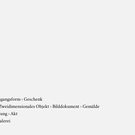
gangsform
›
Geschenk
Zweidimensionales Objekt
›
Bilddokument
›
Gemälde
tung
›
Akt
lerei