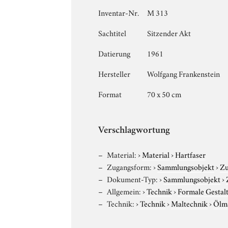
Inventar-Nr.
M 313
Sachtitel
Sitzender Akt
Datierung
1961
Hersteller
Wolfgang Frankenstein
Format
70 x 50 cm
Verschlagwortung
Material:
›
Material
›
Hartfaser
Zugangsform:
›
Sammlungsobjekt
›
Zu
Dokument-Typ:
›
Sammlungsobjekt
›
Allgemein:
›
Technik
›
Formale Gestal
Technik:
›
Technik
›
Maltechnik
›
Ölma