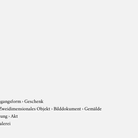
gangsform
›
Geschenk
Zweidimensionales Objekt
›
Bilddokument
›
Gemälde
tung
›
Akt
lerei