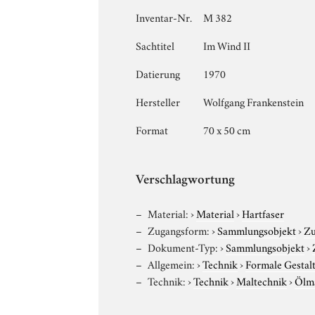
Inventar-Nr.
M 382
Sachtitel
Im Wind II
Datierung
1970
Hersteller
Wolfgang Frankenstein
Format
70 x 50 cm
Verschlagwortung
Material:
›
Material
›
Hartfaser
Zugangsform:
›
Sammlungsobjekt
›
Zu
Dokument-Typ:
›
Sammlungsobjekt
›
Allgemein:
›
Technik
›
Formale Gestal
Technik:
›
Technik
›
Maltechnik
›
Ölma