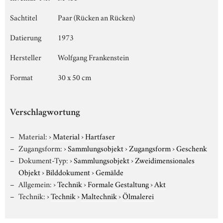
Sachtitel
Paar (Rücken an Rücken)
Datierung
1973
Hersteller
Wolfgang Frankenstein
Format
30 x 50 cm
Verschlagwortung
Material:
›
Material
›
Hartfaser
Zugangsform:
›
Sammlungsobjekt
›
Zugangsform
›
Geschenk
Dokument-Typ:
›
Sammlungsobjekt
›
Zweidimensionales
Objekt
›
Bilddokument
›
Gemälde
Allgemein:
›
Technik
›
Formale Gestaltung
›
Akt
Technik:
›
Technik
›
Maltechnik
›
Ölmalerei