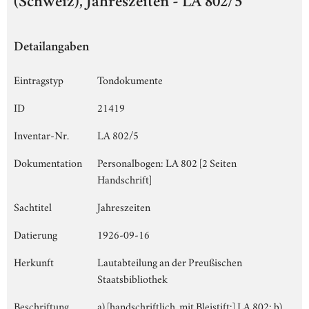
(Schweiz), Jahreszeiten - LA 802/5
Detailangaben
Eintragstyp
Tondokumente
ID
21419
Inventar-Nr.
LA 802/5
Dokumentation
Personalbogen: LA 802 [2 Seiten
Handschrift]
Sachtitel
Jahreszeiten
Datierung
1926-09-16
Herkunft
Lautabteilung an der Preußischen
Staatsbibliothek
Beschriftung
a) [handschriftlich, mit Bleistift:] LA 802; b)