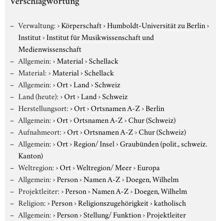
Verschlagwortung
Verwaltung:
›
Körperschaft
›
Humboldt-Universität zu Berlin
›
Institut
›
Institut für Musikwissenschaft und
Medienwissenschaft
Allgemein:
›
Material
›
Schellack
Material:
›
Material
›
Schellack
Allgemein:
›
Ort
›
Land
›
Schweiz
Land (heute):
›
Ort
›
Land
›
Schweiz
Herstellungsort:
›
Ort
›
Ortsnamen A-Z
›
Berlin
Allgemein:
›
Ort
›
Ortsnamen A-Z
›
Chur (Schweiz)
Aufnahmeort:
›
Ort
›
Ortsnamen A-Z
›
Chur (Schweiz)
Allgemein:
›
Ort
›
Region/ Insel
›
Graubünden (polit., schweiz.
Kanton)
Weltregion:
›
Ort
›
Weltregion/ Meer
›
Europa
Allgemein:
›
Person
›
Namen A-Z
›
Doegen, Wilhelm
Projektleiter:
›
Person
›
Namen A-Z
›
Doegen, Wilhelm
Religion:
›
Person
›
Religionszugehörigkeit
›
katholisch
Allgemein:
›
Person
›
Stellung/ Funktion
›
Projektleiter