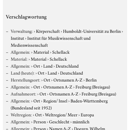
Verschlagwortung
Verwaltung:
›
Körperschaft
›
Humboldt-Universität zu Berlin
›
Institut
›
Institut für Musikwissenschaft und
Medienwissenschaft
Allgemein:
›
Material
›
Schellack
Material:
›
Material
›
Schellack
Allgemein:
›
Ort
›
Land
›
Deutschland
Land (heute):
›
Ort
›
Land
›
Deutschland
Herstellungsort:
›
Ort
›
Ortsnamen A-Z
›
Berlin
Allgemein:
›
Ort
›
Ortsnamen A-Z
›
Freiburg (Breisgau)
Aufnahmeort:
›
Ort
›
Ortsnamen A-Z
›
Freiburg (Breisgau)
Allgemein:
›
Ort
›
Region/ Insel
›
Baden-Württemberg
(Bundesland seit 1952)
Weltregion:
›
Ort
›
Weltregion/ Meer
›
Europa
Allgemein:
›
Person
›
Geschlecht
›
männlich
Allgemein:
›
Person
›
Namen A-Z
›
Doegen, Wilhelm