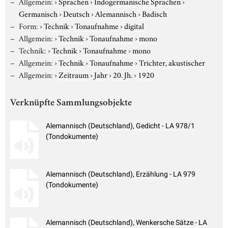
Allgemein:
›
Sprachen
›
Indogermanische Sprachen
›
Germanisch
›
Deutsch
›
Alemannisch
›
Badisch
Form:
›
Technik
›
Tonaufnahme
›
digital
Allgemein:
›
Technik
›
Tonaufnahme
›
mono
Technik:
›
Technik
›
Tonaufnahme
›
mono
Allgemein:
›
Technik
›
Tonaufnahme
›
Trichter, akustischer
Allgemein:
›
Zeitraum
›
Jahr
›
20. Jh.
›
1920
Verknüpfte Sammlungsobjekte
Alemannisch (Deutschland), Gedicht - LA 978/1
(Tondokumente)
Alemannisch (Deutschland), Erzählung - LA 979
(Tondokumente)
Alemannisch (Deutschland), Wenkersche Sätze - LA