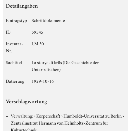
Detailangaben
Eintragstyp
Schriftdokumente
ID
59545
Inventar-
LM 30
Nr.
Sachtitel
La storya di krüs (Die Geschichte der
Unterirdischen)
Datierung
1929-10-16
Verschlagwortung
Verwaltung:
›
Körperschaft
›
Humboldt-Universität zu Berlin
›
Zentralinstitut Hermann von Helmholtz-Zentrum für
Kulturtechnik