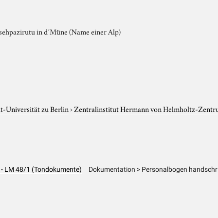
 a sehpazirutu in d´Müne (Name einer Alp)
-Universität zu Berlin
›
Zentralinstitut Hermann von Helmholtz-Zentr
g - LM 48/1 (Tondokumente)
Dokumentation > Personalbogen handschri