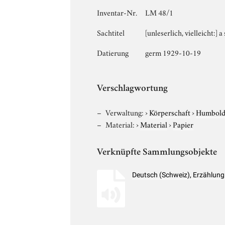
Inventar-Nr.
LM 48/1
Sachtitel
[unleserlich, vielleicht:]
Datierung
germ 1929-10-19
Verschlagwortung
Verwaltung:
›
Körperschaft
›
Humboldt
Material:
›
Material
›
Papier
Verknüpfte Sammlungsobjekte
Deutsch (Schweiz), Erzählun