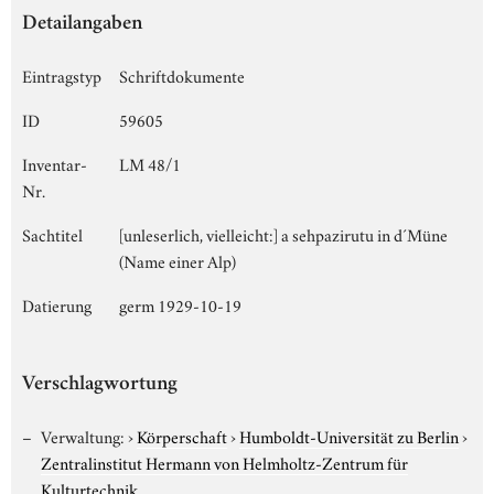
Detailangaben
Eintragstyp
Schriftdokumente
ID
59605
Inventar-
LM 48/1
Nr.
Sachtitel
[unleserlich, vielleicht:] a sehpazirutu in d´Müne
(Name einer Alp)
Datierung
germ 1929-10-19
Verschlagwortung
Verwaltung:
›
Körperschaft
›
Humboldt-Universität zu Berlin
›
Zentralinstitut Hermann von Helmholtz-Zentrum für
Kulturtechnik