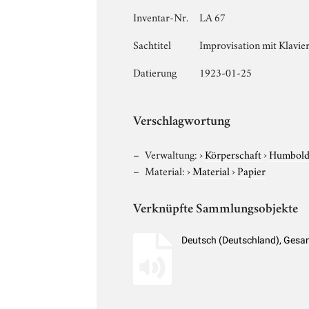
Inventar-Nr.
LA 67
Sachtitel
Improvisation mit Klavie
Datierung
1923-01-25
Verschlagwortung
Verwaltung:
›
Körperschaft
›
Humboldt
Material:
›
Material
›
Papier
Verknüpfte Sammlungsobjekte
Deutsch (Deutschland), Gesan