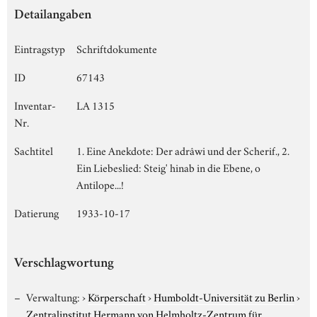
Detailangaben
Eintragstyp
Schriftdokumente
ID
67143
Inventar-
LA 1315
Nr.
Sachtitel
1. Eine Anekdote: Der adrâwi und der Scherif., 2.
Ein Liebeslied: Steig' hinab in die Ebene, o
Antilope...!
Datierung
1933-10-17
Verschlagwortung
Verwaltung:
›
Körperschaft
›
Humboldt-Universität zu Berlin
›
Zentralinstitut Hermann von Helmholtz-Zentrum für