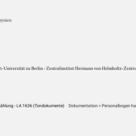
hynien
-Universität zu Berlin
›
Zentralinstitut Hermann von Helmholtz-Zentr
zählung - LA 1636 (Tondokumente)
Dokumentation > Personalbogen han