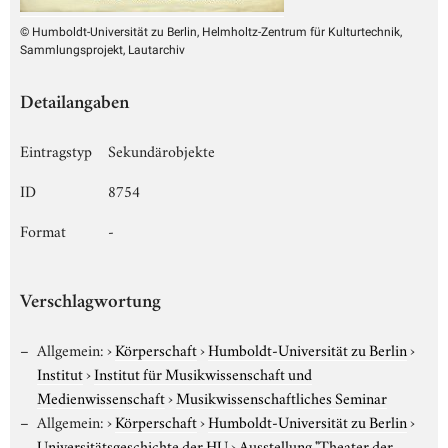
© Humboldt-Universität zu Berlin, Helmholtz-Zentrum für Kulturtechnik,
Sammlungsprojekt, Lautarchiv
Detailangaben
Eintragstyp
Sekundärobjekte
ID
8754
Format
-
Verschlagwortung
Allgemein:
›
Körperschaft
›
Humboldt-Universität zu Berlin
›
Institut
›
Institut für Musikwissenschaft und
Medienwissenschaft
›
Musikwissenschaftliches Seminar
Allgemein:
›
Körperschaft
›
Humboldt-Universität zu Berlin
›
Universitätsgeschichte der HU
›
Ausstellung "Theater der