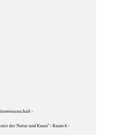
dienwissenschaft
›
eater der Natur und Kunst"
›
Raum 8
›