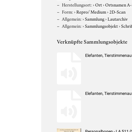
Herstellungsort:
›
Ort
›
Ortsnamen A
Form:
›
Repro/ Medium
›
2D-Scan
Allgemein:
›
Sammlung
›
Lautarchiv
Allgemein:
›
Sammlungsobjekt
›
Schri
Verknüpfte Sammlungsobjekte
Elefanten, Tierstimmena
Elefanten, Tierstimmena
Personalbogen - LA 511 