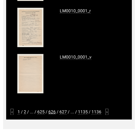
LM0010_0001_r
LM0010_0001_v
‹
1
/
2
/
...
/
625
/
626
/
627
/
...
/
1135
/
1136
›