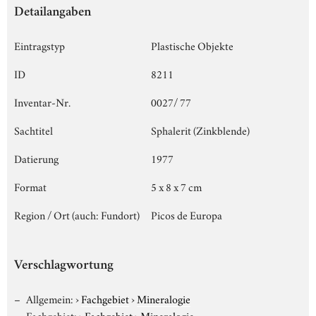
Detailangaben
Eintragstyp
Plastische Objekte
ID
8211
Inventar-Nr.
0027/ 77
Sachtitel
Sphalerit (Zinkblende)
Datierung
1977
Format
5 x 8 x 7 cm
Region / Ort (auch: Fundort)
Picos de Europa
Verschlagwortung
Allgemein:
›
Fachgebiet
›
Mineralogie
Fachgebiet:
›
Fachgebiet
›
Mineralogie