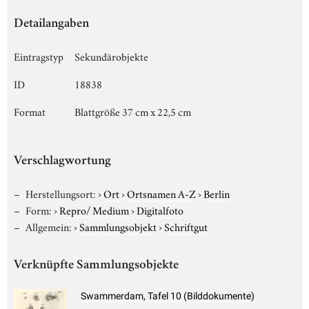
Detailangaben
Eintragstyp
Sekundärobjekte
ID
18838
Format
Blattgröße 37 cm x 22,5 cm
Verschlagwortung
Herstellungsort:
›
Ort
›
Ortsnamen A-Z
›
Berlin
Form:
›
Repro/ Medium
›
Digitalfoto
Allgemein:
›
Sammlungsobjekt
›
Schriftgut
Verknüpfte Sammlungsobjekte
Swammerdam, Tafel 10 (Bilddokumente)