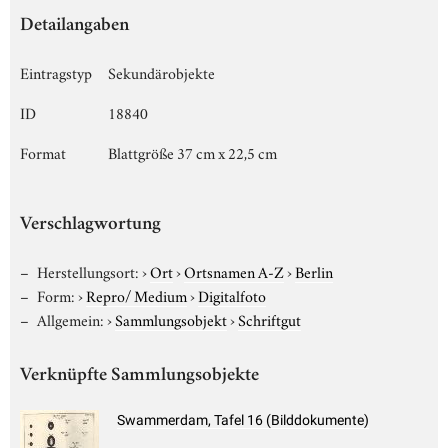
Detailangaben
Eintragstyp
Sekundärobjekte
ID
18840
Format
Blattgröße 37 cm x 22,5 cm
Verschlagwortung
Herstellungsort:
›
Ort
›
Ortsnamen A-Z
›
Berlin
Form:
›
Repro/ Medium
›
Digitalfoto
Allgemein:
›
Sammlungsobjekt
›
Schriftgut
Verknüpfte Sammlungsobjekte
Swammerdam, Tafel 16 (Bilddokumente)