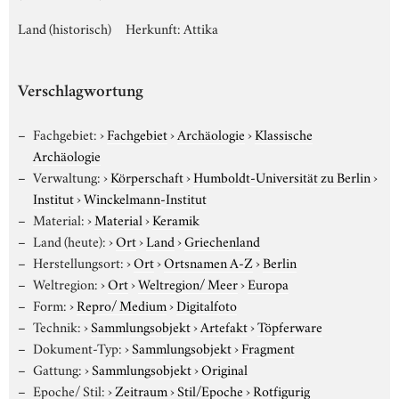
Land (historisch)
Herkunft: Attika
Verschlagwortung
Fachgebiet:
›
Fachgebiet
›
Archäologie
›
Klassische
Archäologie
Verwaltung:
›
Körperschaft
›
Humboldt-Universität zu Berlin
›
Institut
›
Winckelmann-Institut
Material:
›
Material
›
Keramik
Land (heute):
›
Ort
›
Land
›
Griechenland
Herstellungsort:
›
Ort
›
Ortsnamen A-Z
›
Berlin
Weltregion:
›
Ort
›
Weltregion/ Meer
›
Europa
Form:
›
Repro/ Medium
›
Digitalfoto
Technik:
›
Sammlungsobjekt
›
Artefakt
›
Töpferware
Dokument-Typ:
›
Sammlungsobjekt
›
Fragment
Gattung:
›
Sammlungsobjekt
›
Original
Epoche/ Stil:
›
Zeitraum
›
Stil/Epoche
›
Rotfigurig