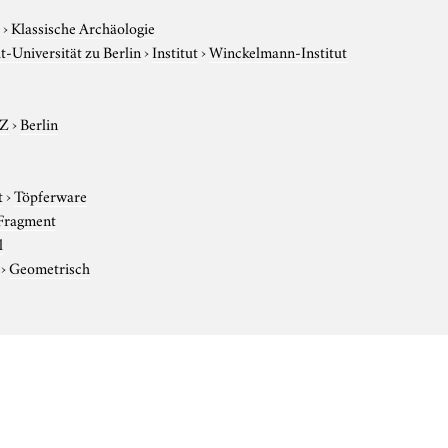
e
›
Klassische Archäologie
-Universität zu Berlin
›
Institut
›
Winckelmann-Institut
-Z
›
Berlin
t
›
Töpferware
Fragment
l
›
Geometrisch