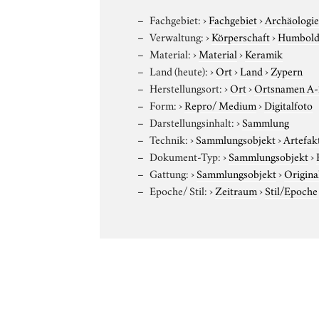
Fachgebiet:
›
Fachgebiet
›
Archäologi
Verwaltung:
›
Körperschaft
›
Humboldt
Material:
›
Material
›
Keramik
Land (heute):
›
Ort
›
Land
›
Zypern
Herstellungsort:
›
Ort
›
Ortsnamen A
Form:
›
Repro/ Medium
›
Digitalfoto
Darstellungsinhalt:
›
Sammlung
Technik:
›
Sammlungsobjekt
›
Artefak
Dokument-Typ:
›
Sammlungsobjekt
›
Gattung:
›
Sammlungsobjekt
›
Origina
Epoche/ Stil:
›
Zeitraum
›
Stil/Epoche