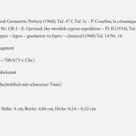
ek Geometric Pottery (1968), Taf. 47 f, Taf. 5c - P. Courbin, la céramiqu
r. GR 2 - E. Gjerstad, the swedish cyprus espedition – Pl. II (1934), Taf. 
types – lypro – geometric to lypro – classical (1960) Taf. 14 Nr. 16
ragment
– 700/675 v. Chr.)
nbekannt
schriftlich mit schwarzer Tinte]
Höhe: 4 cm, Breite: 4,86 cm, Dicke: 0,24 – 0,32 cm