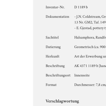
Inventar-Nr.
D 1189 b
Dokumentation
- J.N. Coldstream, Gre
13 Nr. GM2, Taf. 149 N
- E. Gjestad, pottery 
Sachtitel
Halsamphora, Randf
Datierung
Geometrisch (ca. 900 
Herkunft
Art der Erwerbung u
Beschriftung
AK 4371 1189 b [hand
Beschriftungsort
Innenseite
Format
Durchmesser: 7,8 cm, 
Verschlagwortung