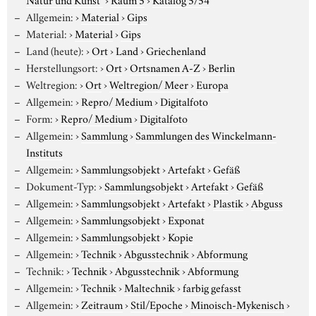
Allgemein:
›
Material
›
Gips
Material:
›
Material
›
Gips
Land (heute):
›
Ort
›
Land
›
Griechenland
Herstellungsort:
›
Ort
›
Ortsnamen A-Z
›
Berlin
Weltregion:
›
Ort
›
Weltregion/ Meer
›
Europa
Allgemein:
›
Repro/ Medium
›
Digitalfoto
Form:
›
Repro/ Medium
›
Digitalfoto
Allgemein:
›
Sammlung
›
Sammlungen des Winckelmann-
Instituts
Allgemein:
›
Sammlungsobjekt
›
Artefakt
›
Gefäß
Dokument-Typ:
›
Sammlungsobjekt
›
Artefakt
›
Gefäß
Allgemein:
›
Sammlungsobjekt
›
Artefakt
›
Plastik
›
Abguss
Allgemein:
›
Sammlungsobjekt
›
Exponat
Allgemein:
›
Sammlungsobjekt
›
Kopie
Allgemein:
›
Technik
›
Abgusstechnik
›
Abformung
Technik:
›
Technik
›
Abgusstechnik
›
Abformung
Allgemein:
›
Technik
›
Maltechnik
›
farbig gefasst
Allgemein:
›
Zeitraum
›
Stil/Epoche
›
Minoisch-Mykenisch
›