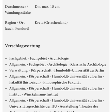
Durchmesser /
Dm. max. 15 cm
Wandungsstärke
Region / Ort
Kreta (Griechenland)
(auch: Fundort)
Verschlagwortung
Fachgebiet:
›
Fachgebiet
›
Archäologie
Allgemein:
›
Fachgebiet
›
Archäologie
›
Klassische Archäologie
Verwaltung:
›
Körperschaft
›
Humboldt-Universität zu Berlin
Allgemein:
›
Körperschaft
›
Humboldt-Universität zu Berlin
›
Fakultät (historisch)
›
Philosophische Fakultät
Allgemein:
›
Körperschaft
›
Humboldt-Universität zu Berlin
›
Institut
›
Winckelmann-Institut
Allgemein:
›
Körperschaft
›
Humboldt-Universität zu Berlin
›
Universitätsgeschichte der HU
›
Ausstellung "Theater der
Natur und Kunst"
›
Raum 5
›
Katalog 5/54