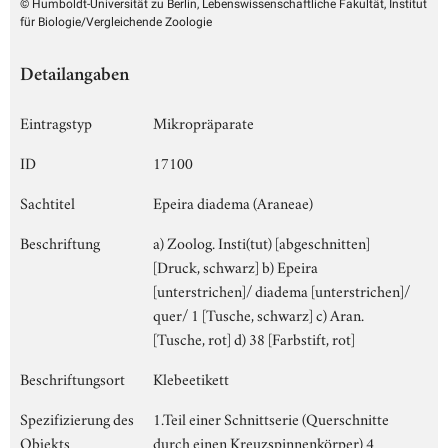
© Humboldt-Universität zu Berlin, Lebenswissenschaftliche Fakultät, Institut
für Biologie/Vergleichende Zoologie
Detailangaben
Eintragstyp
Mikropräparate
ID
17100
Sachtitel
Epeira diadema (Araneae)
Beschriftung
a) Zoolog. Insti(tut) [abgeschnitten]
[Druck, schwarz] b) Epeira
[unterstrichen]/ diadema [unterstrichen]/
quer/ 1 [Tusche, schwarz] c) Aran.
[Tusche, rot] d) 38 [Farbstift, rot]
Beschriftungsort
Klebeetikett
Spezifizierung des
1.Teil einer Schnittserie (Querschnitte
Objekts
durch einen Kreuzspinnenkörper) 4