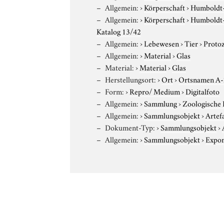
Allgemein:
›
Körperschaft
›
Humboldt-U
Allgemein:
›
Körperschaft
›
Humboldt-U
Katalog 13/42
Allgemein:
›
Lebewesen
›
Tier
›
Proto
Allgemein:
›
Material
›
Glas
Material:
›
Material
›
Glas
Herstellungsort:
›
Ort
›
Ortsnamen A
Form:
›
Repro/ Medium
›
Digitalfoto
Allgemein:
›
Sammlung
›
Zoologische
Allgemein:
›
Sammlungsobjekt
›
Artef
Dokument-Typ:
›
Sammlungsobjekt
›
Allgemein:
›
Sammlungsobjekt
›
Expo