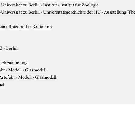
niversität zu Berlin
›
Institut
›
Institut für Zoologie
niversität zu Berlin
›
Universitätsgeschichte der HU
›
Ausstellung "Th
zoa
›
Rhizopoda
›
Radiolaria
-Z
›
Berlin
 Lehrsammlung
akt
›
Modell
›
Glasmodell
Artefakt
›
Modell
›
Glasmodell
nat