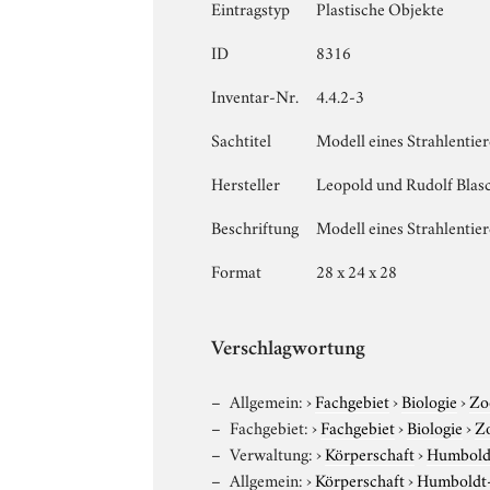
Eintragstyp
Plastische Objekte
ID
8316
Inventar-Nr.
4.4.2-3
Sachtitel
Modell eines Strahlentier
Hersteller
Leopold und Rudolf Blas
Beschriftung
Modell eines Strahlentier
Format
28 x 24 x 28
Verschlagwortung
Allgemein:
›
Fachgebiet
›
Biologie
›
Zo
Fachgebiet:
›
Fachgebiet
›
Biologie
›
Z
Verwaltung:
›
Körperschaft
›
Humboldt
Allgemein:
›
Körperschaft
›
Humboldt-U