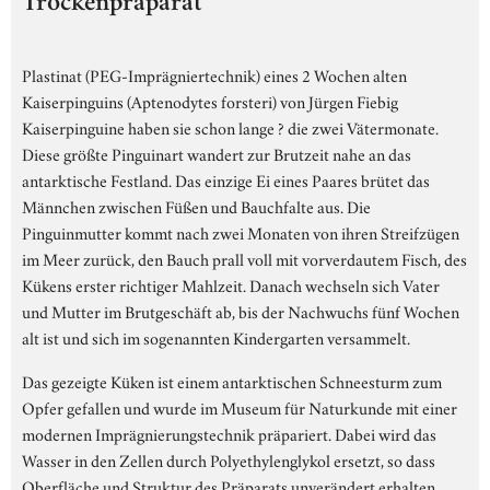
Trockenpräparat
Plastinat (PEG-Imprägniertechnik) eines 2 Wochen alten
Kaiserpinguins (Aptenodytes forsteri) von Jürgen Fiebig
Kaiserpinguine haben sie schon lange ? die zwei Vätermonate.
Diese größte Pinguinart wandert zur Brutzeit nahe an das
antarktische Festland. Das einzige Ei eines Paares brütet das
Männchen zwischen Füßen und Bauchfalte aus. Die
Pinguinmutter kommt nach zwei Monaten von ihren Streifzügen
im Meer zurück, den Bauch prall voll mit vorverdautem Fisch, des
Kükens erster richtiger Mahlzeit. Danach wechseln sich Vater
und Mutter im Brutgeschäft ab, bis der Nachwuchs fünf Wochen
alt ist und sich im sogenannten Kindergarten versammelt.
Das gezeigte Küken ist einem antarktischen Schneesturm zum
Opfer gefallen und wurde im Museum für Naturkunde mit einer
modernen Imprägnierungstechnik präpariert. Dabei wird das
Wasser in den Zellen durch Polyethylenglykol ersetzt, so dass
Oberfläche und Struktur des Präparats unverändert erhalten