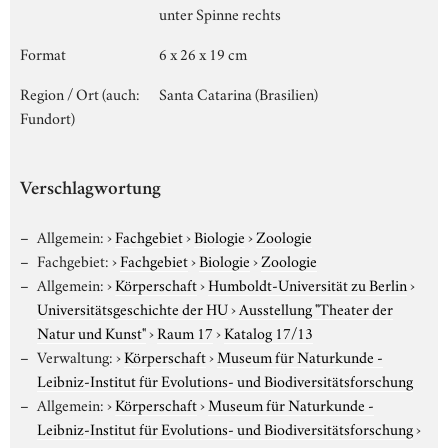
unter Spinne rechts
Format
6 x 26 x 19 cm
Region / Ort (auch:
Santa Catarina (Brasilien)
Fundort)
Verschlagwortung
Allgemein:
›
Fachgebiet
›
Biologie
›
Zoologie
Fachgebiet:
›
Fachgebiet
›
Biologie
›
Zoologie
Allgemein:
›
Körperschaft
›
Humboldt-Universität zu Berlin
›
Universitätsgeschichte der HU
›
Ausstellung "Theater der
Natur und Kunst"
›
Raum 17
›
Katalog 17/13
Verwaltung:
›
Körperschaft
›
Museum für Naturkunde -
Leibniz-Institut für Evolutions- und Biodiversitätsforschung
Allgemein:
›
Körperschaft
›
Museum für Naturkunde -
Leibniz-Institut für Evolutions- und Biodiversitätsforschung
›