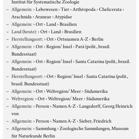
Institut für Systematische Zoologie
Allgemein:
›
Lebewesen
›
Tier
›
Arthropoda
›
Chelicerata
›
Arachnida
›
Araneae
›
Atypidae
Allgemein:
›
Ort
›
Land
›
Brasilien
Land (heute):
›
Ort
›
Land
›
Brasilien
Herstellungsort:
›
Ort
›
Ortsnamen A-Z
›
Berlin
Allgemein:
›
Ort
›
Region/ Insel
›
Pará (polit., brasil.
Bundesstaat)
Allgemein:
›
Ort
›
Region/ Insel
›
Santa Catarina (polit., brasil.
Bundesstaat)
Herstellungsort:
›
Ort
›
Region/ Insel
›
Santa Catarina (polit.,
brasil. Bundesstaat)
Allgemein:
›
Ort
›
Weltregion/ Meer
›
Südamerika
Weltregion:
›
Ort
›
Weltregion/ Meer
›
Südamerika
Allgemein:
›
Person
›
Namen A-Z
›
Langsdorff, Georg Heinrich
von
Allgemein:
›
Person
›
Namen A-Z
›
Sieber, Friedrich
Allgemein:
›
Sammlung
›
Zoologische Sammlungen, Museum
für Naturkunde Berlin