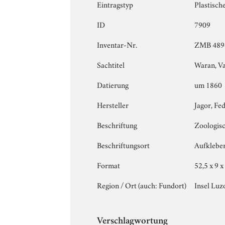
Eintragstyp
Plastisch
ID
7909
Inventar-Nr.
ZMB 489
Sachtitel
Waran, V
Datierung
um 1860
Hersteller
Jagor, Fe
Beschriftung
Zoologis
Beschriftungsort
Aufkleber
Format
52,5 x 9 x
Region / Ort (auch: Fundort)
Insel Luz
Verschlagwortung