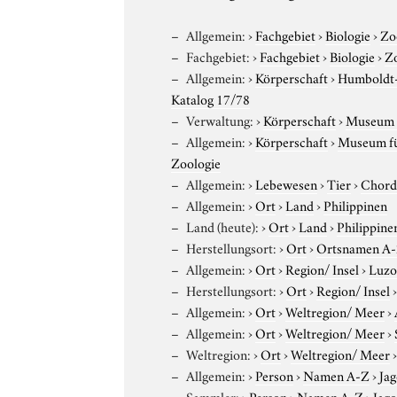
Allgemein:
›
Fachgebiet
›
Biologie
›
Zo
Fachgebiet:
›
Fachgebiet
›
Biologie
›
Z
Allgemein:
›
Körperschaft
›
Humboldt-U
Katalog 17/78
Verwaltung:
›
Körperschaft
›
Museum f
Allgemein:
›
Körperschaft
›
Museum für
Zoologie
Allgemein:
›
Lebewesen
›
Tier
›
Chord
Allgemein:
›
Ort
›
Land
›
Philippinen
Land (heute):
›
Ort
›
Land
›
Philippine
Herstellungsort:
›
Ort
›
Ortsnamen A
Allgemein:
›
Ort
›
Region/ Insel
›
Luzon
Herstellungsort:
›
Ort
›
Region/ Insel
Allgemein:
›
Ort
›
Weltregion/ Meer
›
Allgemein:
›
Ort
›
Weltregion/ Meer
›
Weltregion:
›
Ort
›
Weltregion/ Meer
Allgemein:
›
Person
›
Namen A-Z
›
Jag
Sammler:
›
Person
›
Namen A-Z
›
Jago