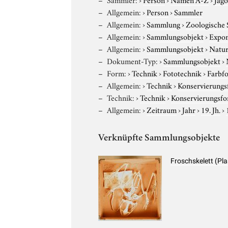
Allgemein:
›
Person
›
Sammler
Allgemein:
›
Sammlung
›
Zoologische
Allgemein:
›
Sammlungsobjekt
›
Expo
Allgemein:
›
Sammlungsobjekt
›
Natur
Dokument-Typ:
›
Sammlungsobjekt
›
Form:
›
Technik
›
Fototechnik
›
Farbfo
Allgemein:
›
Technik
›
Konservierung
Technik:
›
Technik
›
Konservierungsf
Allgemein:
›
Zeitraum
›
Jahr
›
19. Jh.
›
Verknüpfte Sammlungsobjekte
Froschskelett (Pla