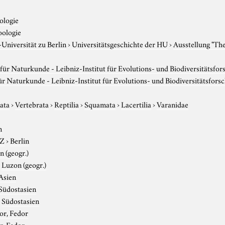
ologie
oologie
niversität zu Berlin
›
Universitätsgeschichte der HU
›
Ausstellung "Th
ür Naturkunde - Leibniz-Institut für Evolutions- und Biodiversitätsfo
 Naturkunde - Leibniz-Institut für Evolutions- und Biodiversitätsfors
ata
›
Vertebrata
›
Reptilia
›
Squamata
›
Lacertilia
›
Varanidae
n
-Z
›
Berlin
 (geogr.)
›
Luzon (geogr.)
Asien
Südostasien
›
Südostasien
or, Fedor
r, Fedor