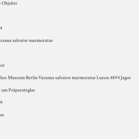
e Objekte
4
aranus salvator marmoratus
dor
ches Museum Berlin Varanus salvator marmoratus Luzon 4894 Jagor
 am Präparateglas
 9
on