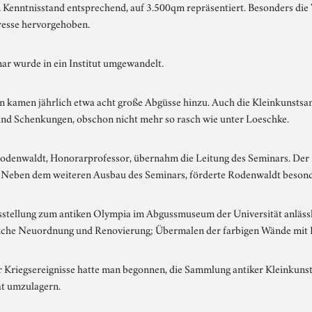
 Kenntnisstand entsprechend, auf 3.500qm repräsentiert. Besonders die
resse hervorgehoben.
ar wurde in ein Institut umgewandelt.
n kamen jährlich etwa acht große Abgüsse hinzu. Auch die Kleinkunsts
nd Schenkungen, obschon nicht mehr so rasch wie unter Loeschke.
odenwaldt, Honorarprofessor, übernahm die Leitung des Seminars. Der 
. Neben dem weiteren Ausbau des Seminars, förderte Rodenwaldt beson
stellung zum antiken Olympia im Abgussmuseum der Universität anlässl
che Neuordnung und Renovierung; Übermalen der farbigen Wände mit 
 Kriegsereignisse hatte man begonnen, die Sammlung antiker Kleinkuns
ät umzulagern.