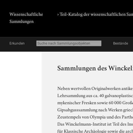
Wissenschaftliche
› Teil-Katalog der wissenschaftlichen 
Sammlungen
Erkunden
Bestände
Sammlungen des Winckel
Neben wertvollen Originalwerken antiker 
Lehrsammlung aus ca. 40 galvanoplasti
mykenischer Fresken sowie 60 000 Großdia
Gipsabgusssammlung nach Werken griechis
Zeustempels von Olympia und des Parthen
Das Winckelmann-Institut ist Teil des In
für Klassische Archäologie sowie die ar