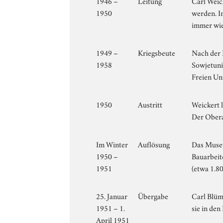
1946 –
Leitung
Carl Weic
1950
werden. I
immer wi
1949 –
Kriegsbeute
Nach der 
1958
Sowjetuni
Freien Uni
1950
Austritt
Weickert 
Der Obera
Im Winter
Auflösung
Das Museu
1950 –
Bauarbeit
1951
(etwa 1.8
25. Januar
Übergabe
Carl Blüm
1951 – 1.
sie in den
April 1951