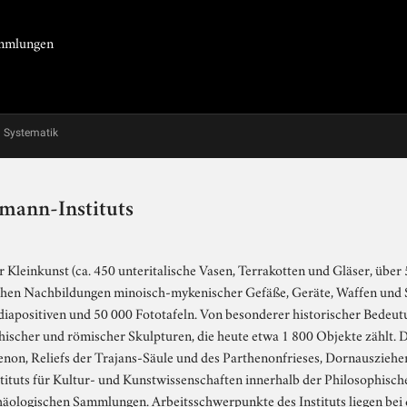
Sammlungen
Systematik
mann-Instituts
Kleinkunst (ca. 450 unteritalische Vasen, Terrakotten und Gläser, über
schen Nachbildungen minoisch-mykenischer Gefäße, Geräte, Waffen und
positiven und 50 000 Fototafeln. Von besonderer historischer Bedeutung
cher und römischer Skulpturen, die heute etwa 1 800 Objekte zählt. Da
on, Reliefs der Trajans-Säule und des Parthenonfrieses, Dornauszieher
stituts für Kultur- und Kunstwissenschaften innerhalb der Philosophisch
chäologischen Sammlungen. Arbeitsschwerpunkte des Instituts liegen bei