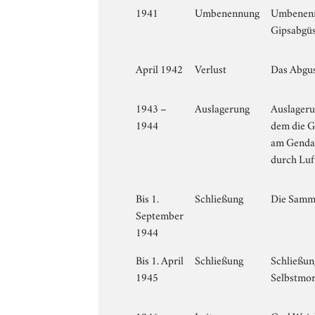
1941
Umbenennung
Umbenennu
Gipsabgüs
April 1942
Verlust
Das Abgus
1943 –
Auslagerung
Auslageru
1944
dem die G
am Gendar
durch Luf
Bis 1.
Schließung
Die Samml
September
1944
Bis 1. April
Schließung
Schließun
1945
Selbstmor