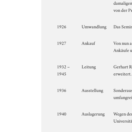
damaligen
von der P
1926
Umwandlung
Das Semin
1927
Ankauf
Von nun a
Ankäufe u
1932 –
Leitung
Gerhart R
1945
erweitert
1936
Ausstellung
Sonderaus
umfangrei
1940
Auslagerung
Wegen der
Universit