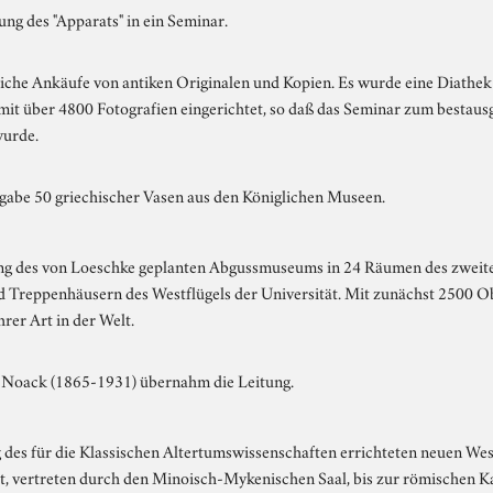
g des "Apparats" in ein Seminar.
che Ankäufe von antiken Originalen und Kopien. Es wurde eine Diathek 
mit über 4800 Fotografien eingerichtet, so daß das Seminar zum bestaus
wurde.
gabe 50 griechischer Vasen aus den Königlichen Museen.
ng des von Loeschke geplanten Abgussmuseums in 24 Räumen des zweit
d Treppenhäusern des Westflügels der Universität. Mit zunächst 2500 O
hrer Art in der Welt.
 Noack (1865-1931) übernahm die Leitung.
 des für die Klassischen Altertumswissenschaften errichteten neuen Wes
t, vertreten durch den Minoisch-Mykenischen Saal, bis zur römischen K