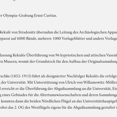
er Olympia-Grabung Ernst Curtius.
Kekulé von Stradonitz übernahm die Leitung des Archäologischen Appa
pparat auf 6000 Bände, mehrere 1000 Vorlageblätter und andere Vorlag
lassung Kekulés Überführung von 96 kypriotischen und attischen Vasen
en Museen, womit der Grundstock für den Aufbau der Originalsammlung
schke (1852-1915) führt als designierter Nachfolger Kekulés die erfolg
der Universität. Mit Unterstützung von Ulrich von Willamowitz-Mölle
I erreicht er die Überführung der Abgußsammlung an die Universität, E
g eines Gebäudes für die Altertumswissenschaften und deren Sammlunge
konnten dann die beiden Nördlichen Flügel an das Universitätshaupt
obei das 2. OG des Westflügels eigens für die Abgußsammlung gestaltet 