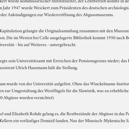
kert wurde kommissarischer Institutsleiter, der Lehrbetrieb konnte in
m Jahr 1947 wurde Weickert zum Präsidenten des deutschen archäologisc
eder Ankündigungen zur Wiedereröffnung des Abgussmuseums.
Kapitulation gelangte die Originalsammlung zusammen mit den Museum
on. Die im Westen bei Celle ausgelagerte Bibliothek kommt 1950 nach Ber
versität - bis auf Weiteres - untergebracht.
legte sein Universitätsamt mit Erreichen der Pensionsgrenze nieder; das 
ssistent Ulrich Hausmann hält die Stellung.
m wurde von der Universität aufgelöst. Ohne das Winckelmann-Institut
en zur Umgestaltung des Westflügels für die Slawistik, was zu erheblic
00 Abgüsse wurden vernichtet).
el und Elisabeth Rohde gelang es, die Restbestände der Abgüsse in da
 Kellern ein vorläufiges Domizil fanden. Nur der Minoisch-Mykenische Saa