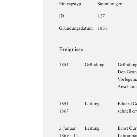
Eintragstyp
Sammlungen
ID
127
Gründungsdatum
1851
Ereignisse
1851
Gründung
Gründung 
Den Grund
Vorlegema
Anschauun
1851 –
Leitung
Eduard Ge
1867
schnell e
5. Januar
Leitung
Ernst Cur
1869 – 11.
Lehrappar