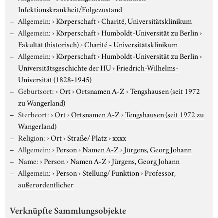
Infektionskrankheit/Folgezustand
Allgemein:
›
Körperschaft
›
Charité, Universitätsklinikum
Allgemein:
›
Körperschaft
›
Humboldt-Universität zu Berlin
›
Fakultät (historisch)
›
Charité - Universitätsklinikum
Allgemein:
›
Körperschaft
›
Humboldt-Universität zu Berlin
›
Universitätsgeschichte der HU
›
Friedrich-Wilhelms-
Universität (1828-1945)
Geburtsort:
›
Ort
›
Ortsnamen A-Z
›
Tengshausen (seit 1972
zu Wangerland)
Sterbeort:
›
Ort
›
Ortsnamen A-Z
›
Tengshausen (seit 1972 zu
Wangerland)
Religion:
›
Ort
›
Straße/ Platz
›
xxxx
Allgemein:
›
Person
›
Namen A-Z
›
Jürgens, Georg Johann
Name:
›
Person
›
Namen A-Z
›
Jürgens, Georg Johann
Allgemein:
›
Person
›
Stellung/ Funktion
›
Professor,
außerordentlicher
Verknüpfte Sammlungsobjekte