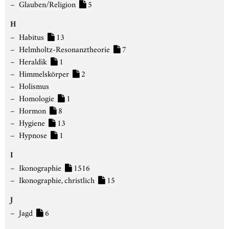
Glauben/Religion
5
H
Habitus
13
Helmholtz-Resonanztheorie
7
Heraldik
1
Himmelskörper
2
Holismus
Homologie
1
Hormon
8
Hygiene
13
Hypnose
1
I
Ikonographie
1516
Ikonographie, christlich
15
J
Jagd
6