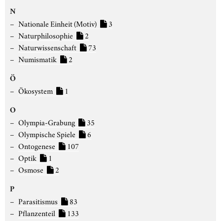
N
Nationale Einheit (Motiv)
3
Naturphilosophie
2
Naturwissenschaft
73
Numismatik
2
Ö
Ökosystem
1
O
Olympia-Grabung
35
Olympische Spiele
6
Ontogenese
107
Optik
1
Osmose
2
P
Parasitismus
83
Pflanzenteil
133