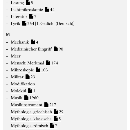
Lesung
5
Lichtmikroskopie
44
Literatur
7
Lyrik
254
[1. Gedicht (Deutsch)]
M
Mechanik
4
Medizinischer Eingriff
90
Meer
Mensch: Merkmal
174
Mikroskopie
103
Militär
23
Modifikation
Molekül
1
Musik
1960
Musikinstrument
217
Mythologie, griechisch
29
Mythologie, klassische
5
Mythologie, römisch
7