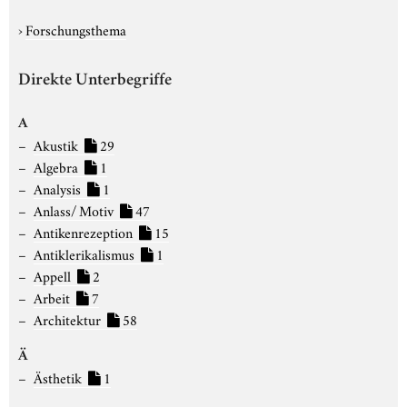
›
Forschungsthema
Direkte Unterbegriffe
A
Akustik
29
Algebra
1
Analysis
1
Anlass/ Motiv
47
Antikenrezeption
15
Antiklerikalismus
1
Appell
2
Arbeit
7
Architektur
58
Ä
Ästhetik
1