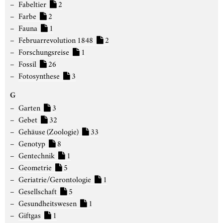
Fabeltier
2
Farbe
2
Fauna
1
Februarrevolution 1848
2
Forschungsreise
1
Fossil
26
Fotosynthese
3
G
Garten
3
Gebet
32
Gehäuse (Zoologie)
33
Genotyp
8
Gentechnik
1
Geometrie
5
Geriatrie/Gerontologie
1
Gesellschaft
5
Gesundheitswesen
1
Giftgas
1