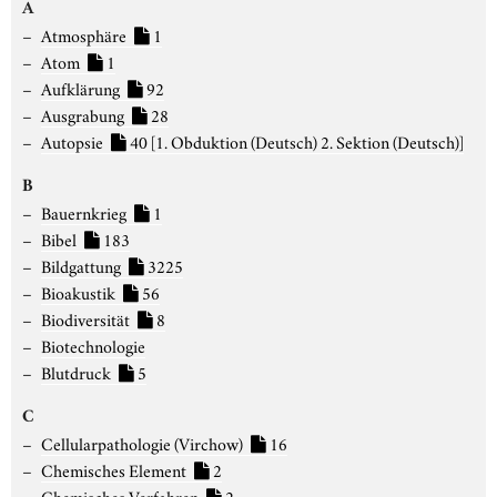
A
Atmosphäre
1
Atom
1
Aufklärung
92
Ausgrabung
28
Autopsie
40
[1. Obduktion (Deutsch) 2. Sektion (Deutsch)]
B
Bauernkrieg
1
Bibel
183
Bildgattung
3225
Bioakustik
56
Biodiversität
8
Biotechnologie
Blutdruck
5
C
Cellularpathologie (Virchow)
16
Chemisches Element
2
Chemisches Verfahren
2