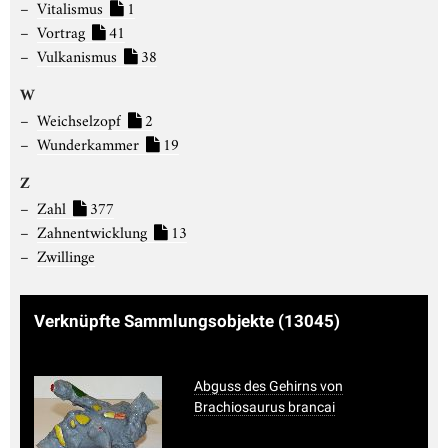
Vitalismus
1
Vortrag
41
Vulkanismus
38
W
Weichselzopf
2
Wunderkammer
19
Z
Zahl
377
Zahnentwicklung
13
Zwillinge
Verknüpfte Sammlungsobjekte
(13045)
Abguss des Gehirns von
Brachiosaurus brancai