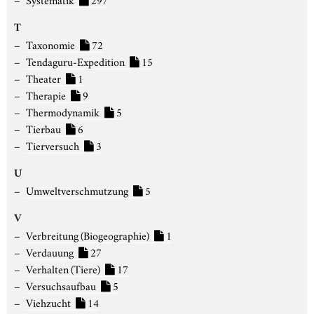
T
Taxonomie
72
Tendaguru-Expedition
15
Theater
1
Therapie
9
Thermodynamik
5
Tierbau
6
Tierversuch
3
U
Umweltverschmutzung
5
V
Verbreitung (Biogeographie)
1
Verdauung
27
Verhalten (Tiere)
17
Versuchsaufbau
5
Viehzucht
14