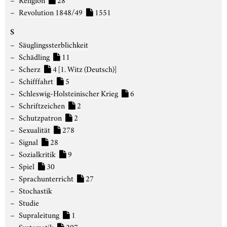
Revolution 1848/49
1551
S
Säuglingssterblichkeit
Schädling
11
Scherz
4
[1. Witz (Deutsch)]
Schifffahrt
5
Schleswig-Holsteinischer Krieg
6
Schriftzeichen
2
Schutzpatron
2
Sexualität
278
Signal
28
Sozialkritik
9
Spiel
30
Sprachunterricht
27
Stochastik
Studie
Supraleitung
1
Systematik
297