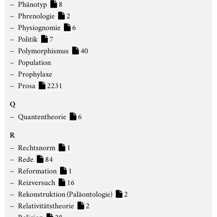
Phänotyp
8
Phrenologie
2
Physiognomie
6
Politik
7
Polymorphismus
40
Population
Prophylaxe
Prosa
2231
Q
Quantentheorie
6
R
Rechtsnorm
1
Rede
84
Reformation
1
Reizversuch
16
Rekonstruktion (Paläontologie)
2
Relativitätstheorie
2
Religion
28