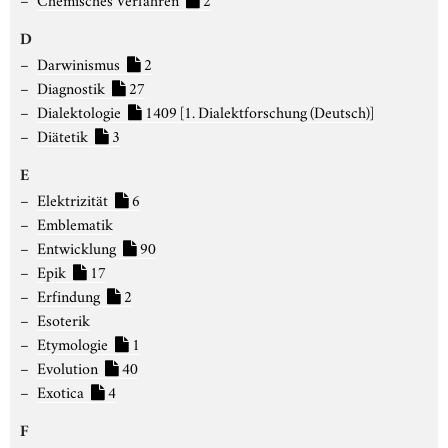
D
Darwinismus
2
Diagnostik
27
Dialektologie
1409
[1. Dialektforschung (Deutsch)]
Diätetik
3
E
Elektrizität
6
Emblematik
Entwicklung
90
Epik
17
Erfindung
2
Esoterik
Etymologie
1
Evolution
40
Exotica
4
F