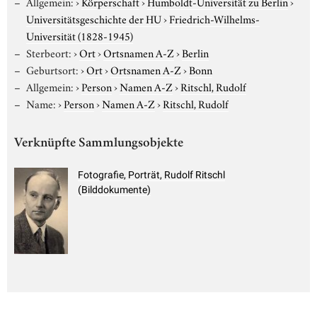
Allgemein:
›
Körperschaft
›
Humboldt-Universität zu Berlin
›
Universitätsgeschichte der HU
›
Friedrich-Wilhelms-
Universität (1828-1945)
Sterbeort:
›
Ort
›
Ortsnamen A-Z
›
Berlin
Geburtsort:
›
Ort
›
Ortsnamen A-Z
›
Bonn
Allgemein:
›
Person
›
Namen A-Z
›
Ritschl, Rudolf
Name:
›
Person
›
Namen A-Z
›
Ritschl, Rudolf
Verknüpfte Sammlungsobjekte
Fotografie, Porträt, Rudolf Ritschl
(Bilddokumente)