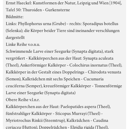
Ernst Haeckel: Kunstformen der Natur, Leipzig und Wien [1904],
Tafel 50: Thuroiden - Gurkensterne
Bildmitte:
Links: Phyllophorus urna (Grube) - rechts: Sporadipus botellus
(Selenka); die Körper beider Tiere sind ineinander verschlungen
dargestellt
Linke Reihe v.o.n.u.
Schwimmende Larve einer Seegurke (Synapta digitata), stark
vergrößert - Kalkkörperchen aus der Haut: Synapta aculeata
(Theel), Ankerförmiger Kalkörper - Colochirus inornatus (Theel),
Kalkkörper in der Gestalt eines Doppelrings - Chirodota venusta
(Semon), Kalkrädchen mit sechs Speichen - Cucumaria
ceuciferna (Semper), kreuzförmiger Kalkkörper - Tonnenförmige
Larve einer Seegurke (Synapta digitata)
Obere Reihe v.l.n.r.
Kalkkörperchen aus der Haut: Paelopatides aspera (Theel),
fünfstrahliger Kalkkörper - Sticopus Murrayi (Theel) -
Myriotrochus Rinkii (Steemtrup), Kalkrädchen - Caudina
coriacea (Hutton), Doppelrädchen - Elpidia rigida (Theel),