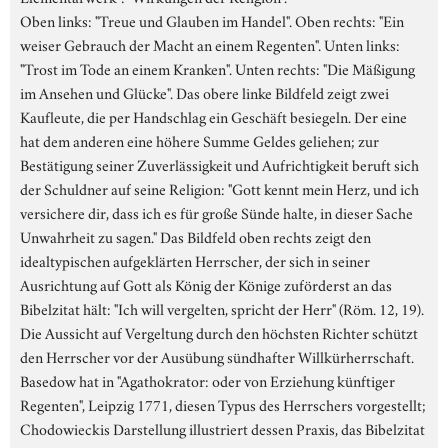
Oben links: "Treue und Glauben im Handel". Oben rechts: "Ein
weiser Gebrauch der Macht an einem Regenten". Unten links:
"Trost im Tode an einem Kranken". Unten rechts: "Die Mäßigung
im Ansehen und Glücke". Das obere linke Bildfeld zeigt zwei
Kaufleute, die per Handschlag ein Geschäft besiegeln. Der eine
hat dem anderen eine höhere Summe Geldes geliehen; zur
Bestätigung seiner Zuverlässigkeit und Aufrichtigkeit beruft sich
der Schuldner auf seine Religion: "Gott kennt mein Herz, und ich
versichere dir, dass ich es für große Sünde halte, in dieser Sache
Unwahrheit zu sagen." Das Bildfeld oben rechts zeigt den
idealtypischen aufgeklärten Herrscher, der sich in seiner
Ausrichtung auf Gott als König der Könige zuförderst an das
Bibelzitat hält: "Ich will vergelten, spricht der Herr" (Röm. 12, 19).
Die Aussicht auf Vergeltung durch den höchsten Richter schützt
den Herrscher vor der Ausübung sündhafter Willkürherrschaft.
Basedow hat in "Agathokrator: oder von Erziehung künftiger
Regenten", Leipzig 1771, diesen Typus des Herrschers vorgestellt;
Chodowieckis Darstellung illustriert dessen Praxis, das Bibelzitat