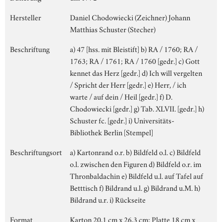
Hersteller
Daniel Chodowiecki (Zeichner) Johann
Matthias Schuster (Stecher)
Beschriftung
a) 47 [hss. mit Bleistift] b) RA / 1760; RA /
1763; RA / 1761; RA / 1760 [gedr.] c) Gott
kennet das Herz [gedr.] d) Ich will vergelten
/ Spricht der Herr [gedr.] e) Herr, / ich
warte / auf dein / Heil [gedr.] f) D.
Chodowiecki [gedr.] g) Tab. XLVII. [gedr.] h)
Schuster fc. [gedr.] i) Universitäts-
Bibliothek Berlin [Stempel]
Beschriftungsort
a) Kartonrand o.r. b) Bildfeld o.l. c) Bildfeld
o.l. zwischen den Figuren d) Bildfeld o.r. im
Thronbaldachin e) Bildfeld u.l. auf Tafel auf
Betttisch f) Bildrand u.l. g) Bildrand u.M. h)
Bildrand u.r. i) Rückseite
Format
Karton 20,1 cm x 26,3 cm; Platte 18 cm x