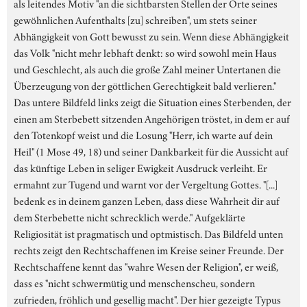
als leitendes Motiv "an die sichtbarsten Stellen der Orte seines
gewöhnlichen Aufenthalts [zu] schreiben", um stets seiner
Abhängigkeit von Gott bewusst zu sein. Wenn diese Abhängigkeit
das Volk "nicht mehr lebhaft denkt: so wird sowohl mein Haus
und Geschlecht, als auch die große Zahl meiner Untertanen die
Überzeugung von der göttlichen Gerechtigkeit bald verlieren."
Das untere Bildfeld links zeigt die Situation eines Sterbenden, der
einen am Sterbebett sitzenden Angehörigen tröstet, in dem er auf
den Totenkopf weist und die Losung "Herr, ich warte auf dein
Heil" (1 Mose 49, 18) und seiner Dankbarkeit für die Aussicht auf
das künftige Leben in seliger Ewigkeit Ausdruck verleiht. Er
ermahnt zur Tugend und warnt vor der Vergeltung Gottes. "[...]
bedenk es in deinem ganzen Leben, dass diese Wahrheit dir auf
dem Sterbebette nicht schrecklich werde." Aufgeklärte
Religiosität ist pragmatisch und optmistisch. Das Bildfeld unten
rechts zeigt den Rechtschaffenen im Kreise seiner Freunde. Der
Rechtschaffene kennt das "wahre Wesen der Religion", er weiß,
dass es "nicht schwermütig und menschenscheu, sondern
zufrieden, fröhlich und gesellig macht". Der hier gezeigte Typus