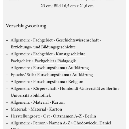
23 cm; Bild 16,5 cm x 21,6 cm
Verschlagwortung
Allgemein:
›
Fachgebiet
›
Geschichtswissenschaft
›
Erziehungs- und Bildungsgeschichte
Allgemein:
›
Fachgebiet
›
Kunstgeschichte
Fachgebiet:
›
Fachgebiet
›
Pädagogik
Allgemein:
›
Forschungsthema
›
Aufklärung
Epoche/ Stil:
›
Forschungsthema
›
Aufklärung
Allgemein:
›
Forschungsthema
›
Religion
Allgemein:
›
Körperschaft
›
Humboldt-Universität zu Berlin
›
Universitätsbibliothek
Allgemein:
›
Material
›
Karton
Material:
›
Material
›
Karton
Herstellungsort:
›
Ort
›
Ortsnamen A-Z
›
Berlin
Allgemein:
›
Person
›
Namen A-Z
›
Chodowiecki, Daniel