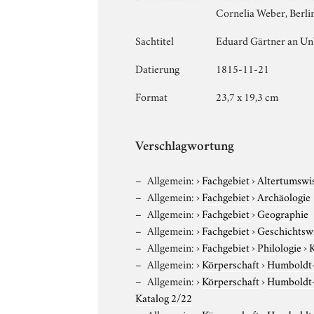
Cornelia Weber, Berli
Sachtitel
Eduard Gärtner an U
Datierung
1815-11-21
Format
23,7 x 19,3 cm
Verschlagwortung
Allgemein:
›
Fachgebiet
›
Altertumswi
Allgemein:
›
Fachgebiet
›
Archäologie
Allgemein:
›
Fachgebiet
›
Geographie
Allgemein:
›
Fachgebiet
›
Geschichtsw
Allgemein:
›
Fachgebiet
›
Philologie
›
K
Allgemein:
›
Körperschaft
›
Humboldt-U
Allgemein:
›
Körperschaft
›
Humboldt-U
Katalog 2/22
Allgemein:
›
Körperschaft
›
Humboldt-U