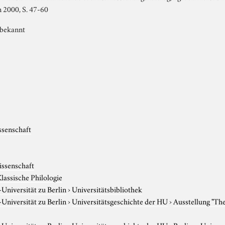
n 2000, S. 47-60
nbekannt
ssenschaft
issenschaft
lassische Philologie
niversität zu Berlin
›
Universitätsbibliothek
niversität zu Berlin
›
Universitätsgeschichte der HU
›
Ausstellung "Th
niversität zu Berlin
›
Universitätsgeschichte der HU
›
Berliner Univers