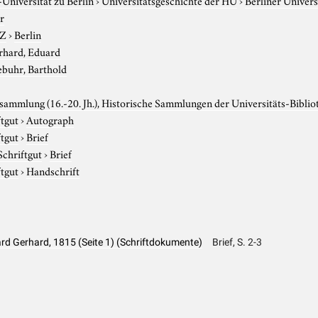
r
-Z
›
Berlin
rhard, Eduard
ebuhr, Barthold
ammlung (16.-20. Jh.), Historische Sammlungen der Universitäts-Biblio
ftgut
›
Autograph
ftgut
›
Brief
Schriftgut
›
Brief
ftgut
›
Handschrift
ard Gerhard, 1815 (Seite 1) (Schriftdokumente)
Brief, S. 2-3