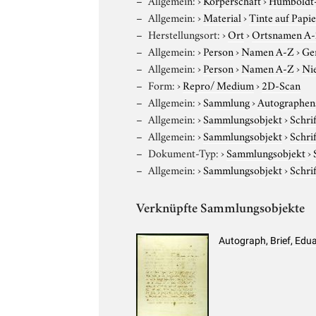
Allgemein:
›
Material
›
Tinte auf Papie
Herstellungsort:
›
Ort
›
Ortsnamen A
Allgemein:
›
Person
›
Namen A-Z
›
Ge
Allgemein:
›
Person
›
Namen A-Z
›
Ni
Form:
›
Repro/ Medium
›
2D-Scan
Allgemein:
›
Sammlung
›
Autographens
Allgemein:
›
Sammlungsobjekt
›
Schri
Allgemein:
›
Sammlungsobjekt
›
Schri
Dokument-Typ:
›
Sammlungsobjekt
›
Allgemein:
›
Sammlungsobjekt
›
Schri
Verknüpfte Sammlungsobjekte
Autograph, Brief, Edu