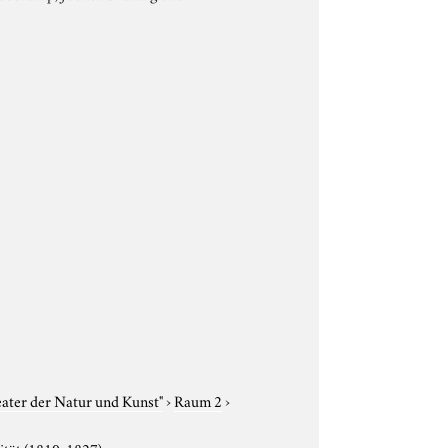
eater der Natur und Kunst"
›
Raum 2
›
ität (1810-1827)