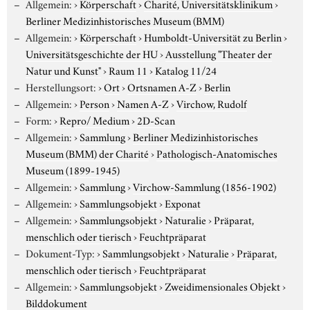
Allgemein:
›
Körperschaft
›
Charité, Universitätsklinikum
›
Berliner Medizinhistorisches Museum (BMM)
Allgemein:
›
Körperschaft
›
Humboldt-Universität zu Berlin
›
Universitätsgeschichte der HU
›
Ausstellung "Theater der
Natur und Kunst"
›
Raum 11
›
Katalog 11/24
Herstellungsort:
›
Ort
›
Ortsnamen A-Z
›
Berlin
Allgemein:
›
Person
›
Namen A-Z
›
Virchow, Rudolf
Form:
›
Repro/ Medium
›
2D-Scan
Allgemein:
›
Sammlung
›
Berliner Medizinhistorisches
Museum (BMM) der Charité
›
Pathologisch-Anatomisches
Museum (1899-1945)
Allgemein:
›
Sammlung
›
Virchow-Sammlung (1856-1902)
Allgemein:
›
Sammlungsobjekt
›
Exponat
Allgemein:
›
Sammlungsobjekt
›
Naturalie
›
Präparat,
menschlich oder tierisch
›
Feuchtpräparat
Dokument-Typ:
›
Sammlungsobjekt
›
Naturalie
›
Präparat,
menschlich oder tierisch
›
Feuchtpräparat
Allgemein:
›
Sammlungsobjekt
›
Zweidimensionales Objekt
›
Bilddokument