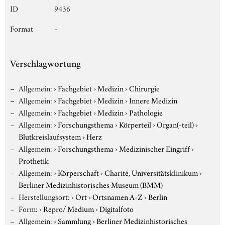
ID
9436
Format
-
Verschlagwortung
Allgemein:
›
Fachgebiet
›
Medizin
›
Chirurgie
Allgemein:
›
Fachgebiet
›
Medizin
›
Innere Medizin
Allgemein:
›
Fachgebiet
›
Medizin
›
Pathologie
Allgemein:
›
Forschungsthema
›
Körperteil
›
Organ(-teil)
›
Blutkreislaufsystem
›
Herz
Allgemein:
›
Forschungsthema
›
Medizinischer Eingriff
›
Prothetik
Allgemein:
›
Körperschaft
›
Charité, Universitätsklinikum
›
Berliner Medizinhistorisches Museum (BMM)
Herstellungsort:
›
Ort
›
Ortsnamen A-Z
›
Berlin
Form:
›
Repro/ Medium
›
Digitalfoto
Allgemein:
›
Sammlung
›
Berliner Medizinhistorisches