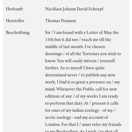
Herkunft
Nachlass Johann David Schoepf
Hersteller
Thomas Pennant
Beschriftung
Sir / I am found with y Letter of May the
15th but it did not / reach me till the
middle of last month. I've chosen
drawings / of all the Tortoises you wish to
know. You will easily inform / yourself
further. As to myself I have quite
determined never / to publish any new
work; I find it so great a pressure on / my
mind. Whenever the Public call for new
editions of any / of my works I am ready
to perform that duty. At / present it calls
for ones of my indian zoology - of my /
arctic zoology - and my account of
London. For that I / must refer my friends
to my Booksellers: As I wish / to shut all