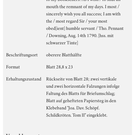
mouth the remnant of my days. I most /
sincerely wish you all success; I am with
the / most regard Sir / your most
obed[ient] humble servant / Tho. Pennant
/ Downing, Aug. 14th 1790. [hss. mit
schwarzer Tinte]
Beschriftungsort
oberere Blatthälfte
Format
Blatt 28,8 x 23
Erhaltungszustand
Rückseite von Blatt 28; zwei vertikale
und zwei horizontale Falzungen infolge
Faltung des Blatts für Briefumschlag;
Blatt auf gehefteten Papiersteg in den
Klebeband "Joa. Dav. Schöpf.
Schildkröten. Tom II" eingeklebt.