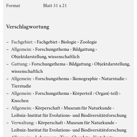
Format
Blatt 31 x 21
Verschlagwortung
Fachgebiet:
›
Fachgebiet
›
Biologie
›
Zoologie
Allgemein:
›
Forschungsthema
›
Bildgattung
›
Objektdarstellung, wissenschaftlich
Gattung:
›
Forschungsthema
›
Bildgattung
›
Objektdarstellung,
wissenschaftlich
Allgemein:
›
Forschungsthema
›
Ikonographie
›
Naturstudie
›
Tierstudie
Allgemein:
›
Forschungsthema
›
Körperteil
›
Organ(-teil)
›
Knochen
Allgemein:
›
Körperschaft
›
Museum für Naturkunde -
Leibniz-Institut für Evolutions- und Biodiversitätsforschung
Verwaltung:
›
Körperschaft
›
Museum für Naturkunde -
Leibniz-Institut für Evolutions- und Biodiversitätsforschung
Allgemein:
›
Lebewesen
›
Tier
›
Chordata
›
Vertebrata
›