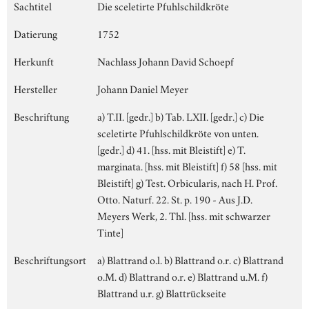
Sachtitel
Die sceletirte Pfuhlschildkröte
Datierung
1752
Herkunft
Nachlass Johann David Schoepf
Hersteller
Johann Daniel Meyer
Beschriftung
a) T.II. [gedr.] b) Tab. LXII. [gedr.] c) Die
sceletirte Pfuhlschildkröte von unten.
[gedr.] d) 41. [hss. mit Bleistift] e) T.
marginata. [hss. mit Bleistift] f) 58 [hss. mit
Bleistift] g) Test. Orbicularis, nach H. Prof.
Otto. Naturf. 22. St. p. 190 - Aus J.D.
Meyers Werk, 2. Thl. [hss. mit schwarzer
Tinte]
Beschriftungsort
a) Blattrand o.l. b) Blattrand o.r. c) Blattrand
o.M. d) Blattrand o.r. e) Blattrand u.M. f)
Blattrand u.r. g) Blattrückseite