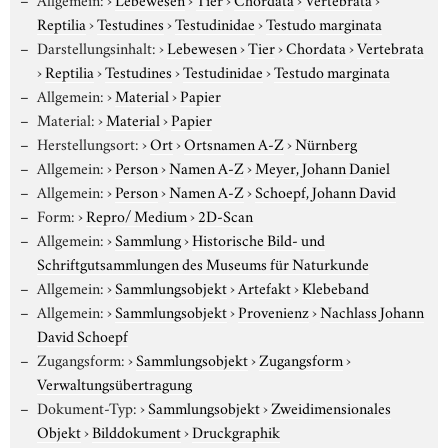
Reptilia
›
Testudines
›
Testudinidae
›
Testudo marginata
Darstellungsinhalt:
›
Lebewesen
›
Tier
›
Chordata
›
Vertebrata
›
Reptilia
›
Testudines
›
Testudinidae
›
Testudo marginata
Allgemein:
›
Material
›
Papier
Material:
›
Material
›
Papier
Herstellungsort:
›
Ort
›
Ortsnamen A-Z
›
Nürnberg
Allgemein:
›
Person
›
Namen A-Z
›
Meyer, Johann Daniel
Allgemein:
›
Person
›
Namen A-Z
›
Schoepf, Johann David
Form:
›
Repro/ Medium
›
2D-Scan
Allgemein:
›
Sammlung
›
Historische Bild- und
Schriftgutsammlungen des Museums für Naturkunde
Allgemein:
›
Sammlungsobjekt
›
Artefakt
›
Klebeband
Allgemein:
›
Sammlungsobjekt
›
Provenienz
›
Nachlass Johann
David Schoepf
Zugangsform:
›
Sammlungsobjekt
›
Zugangsform
›
Verwaltungsübertragung
Dokument-Typ:
›
Sammlungsobjekt
›
Zweidimensionales
Objekt
›
Bilddokument
›
Druckgraphik