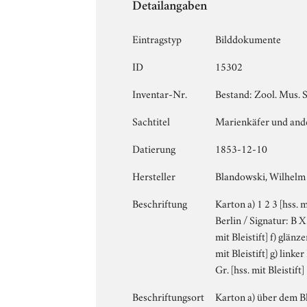
Detailangaben
Eintragstyp
Bilddokumente
ID
15302
Inventar-Nr.
Bestand: Zool. Mus. S
Sachtitel
Marienkäfer und and
Datierung
1853-12-10
Hersteller
Blandowski, Wilhelm
Beschriftung
Karton a) 1 2 3 [hss. m
Berlin / Signatur: B 
mit Bleistift] f) glä
mit Bleistift] g) linke
Gr. [hss. mit Bleistift]
Beschriftungsort
Karton a) über dem Bla