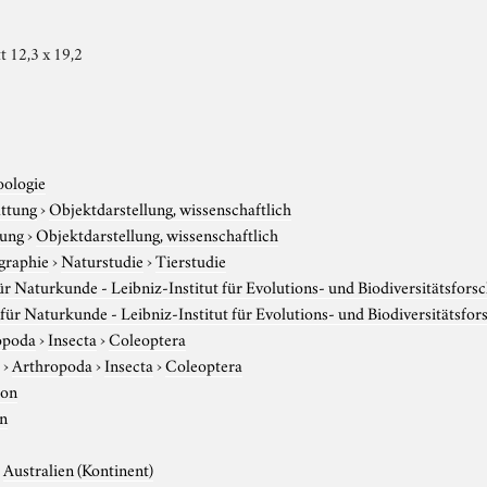
t 12,3 x 19,2
oologie
attung
›
Objektdarstellung, wissenschaftlich
tung
›
Objektdarstellung, wissenschaftlich
graphie
›
Naturstudie
›
Tierstudie
 Naturkunde - Leibniz-Institut für Evolutions- und Biodiversitätsfors
ür Naturkunde - Leibniz-Institut für Evolutions- und Biodiversitätsfo
opoda
›
Insecta
›
Coleoptera
r
›
Arthropoda
›
Insecta
›
Coleoptera
ton
on
›
Australien (Kontinent)