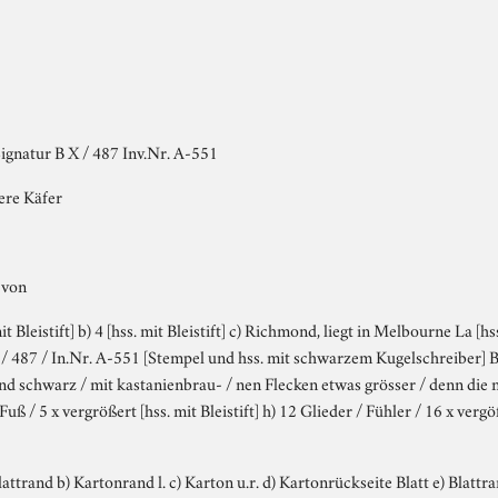
ignatur B X / 487 Inv.Nr. A-551
ere Käfer
 von
it Bleistift] b) 4 [hss. mit Bleistift] c) Richmond, liegt in Melbourne La [hs
X / 487 / In.Nr. A-551 [Stempel und hss. mit schwarzem Kugelschreiber] B
nzend schwarz / mit kastanienbrau- / nen Flecken etwas grösser / denn die
r Fuß / 5 x vergrößert [hss. mit Bleistift] h) 12 Glieder / Fühler / 16 x vergöß
ttrand b) Kartonrand l. c) Karton u.r. d) Kartonrückseite Blatt e) Blattrand 