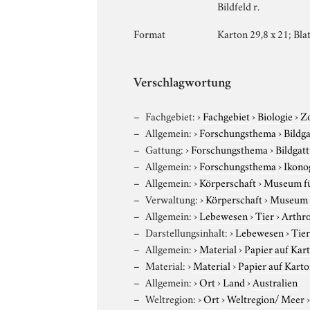
Bildfeld r.
Format
Karton 29,8 x 21; Blat
Verschlagwortung
Fachgebiet:
›
Fachgebiet
›
Biologie
›
Z
Allgemein:
›
Forschungsthema
›
Bildg
Gattung:
›
Forschungsthema
›
Bildgat
Allgemein:
›
Forschungsthema
›
Ikono
Allgemein:
›
Körperschaft
›
Museum für
Verwaltung:
›
Körperschaft
›
Museum f
Allgemein:
›
Lebewesen
›
Tier
›
Arthr
Darstellungsinhalt:
›
Lebewesen
›
Tie
Allgemein:
›
Material
›
Papier auf Kar
Material:
›
Material
›
Papier auf Kart
Allgemein:
›
Ort
›
Land
›
Australien
Weltregion:
›
Ort
›
Weltregion/ Meer