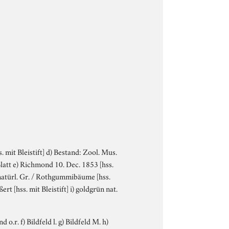
s. mit Bleistift] d) Bestand: Zool. Mus.
latt e) Richmond 10. Dec. 1853 [hss.
 natürl. Gr. / Rothgummibäume [hss.
ert [hss. mit Bleistift] i) goldgrün nat.
o.r. f) Bildfeld l. g) Bildfeld M. h)