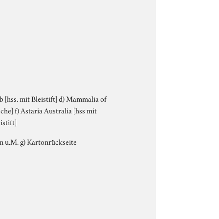
b [hss. mit Bleistift] d) Mammalia of
he] f) Astaria Australia [hss mit
stift]
rton u.M. g) Kartonrückseite