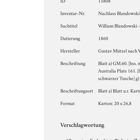
ID
15808
Inventar-Nr.
Nachlass Blandowski 
Sachtitel
William Blandowski - 
Datierung
1860
Hersteller
Gustav Mützel nach 
Beschriftung
Blatt a) GM.60. [hss. 
Australia Plate 161. 
schwarzer Tusche] g) B
Beschriftungsort
Blatt a) Blatt u.r. Ka
Format
Karton: 20 x 26,8
Verschlagwortung
Allgemein:
›
Fachgebiet
›
Biologie
›
Zo