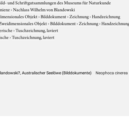
Bild- und Schriftgutsammlungen des Museums für Naturkunde
nienz
›
Nachlass Wilhelm von Blandowski
imensionales Objekt
›
Bilddokument
›
Zeichnung
›
Handzeichnung
Zweidimensionales Objekt
›
Bilddokument
›
Zeichnung
›
Handzeichnun
erische
›
Tuschzeichnung, laviert
ische
›
Tuschzeichnung, laviert
landowski?, Australischer Seelöwe (Bilddokumente)
Neophoca cinerea