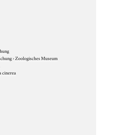
chung
rschung
›
Zoologisches Museum
a
 cinerea