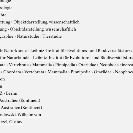
oologie
chte
attung
›
Objektdarstellung, wissenschaftlich
tung
›
Objektdarstellung, wissenschaftlich
graphie
›
Naturstudie
›
Tierstudie
 Naturkunde - Leibniz-Institut für Evolutions- und Biodiversitätsfors
ür Naturkunde - Leibniz-Institut für Evolutions- und Biodiversitätsfo
ata
›
Vertebrata
›
Mammalia
›
Pinnipedia
›
Otariidae
›
Neophoca cinere
r
›
Chordata
›
Vertebrata
›
Mammalia
›
Pinnipedia
›
Otariidae
›
Neophoca
ton
on
-Z
›
Berlin
Australien (Kontinent)
›
Australien (Kontinent)
andowski, Wilhelm von
tzel, Gustav