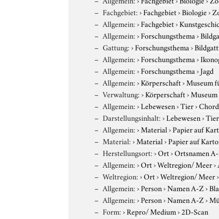
Fachgebiet:
›
Fachgebiet
›
Biologie
›
Z
Allgemein:
›
Fachgebiet
›
Kunstgeschi
Allgemein:
›
Forschungsthema
›
Bildg
Gattung:
›
Forschungsthema
›
Bildgat
Allgemein:
›
Forschungsthema
›
Ikono
Allgemein:
›
Forschungsthema
›
Jagd
Allgemein:
›
Körperschaft
›
Museum für
Verwaltung:
›
Körperschaft
›
Museum f
Allgemein:
›
Lebewesen
›
Tier
›
Chord
Darstellungsinhalt:
›
Lebewesen
›
Tie
Allgemein:
›
Material
›
Papier auf Kar
Material:
›
Material
›
Papier auf Kart
Herstellungsort:
›
Ort
›
Ortsnamen A
Allgemein:
›
Ort
›
Weltregion/ Meer
›
Weltregion:
›
Ort
›
Weltregion/ Meer
Allgemein:
›
Person
›
Namen A-Z
›
Bl
Allgemein:
›
Person
›
Namen A-Z
›
Mü
Form:
›
Repro/ Medium
›
2D-Scan