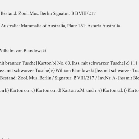
Bestand: Zool. Mus. Berlin Signatur: B B VIII/217
Australia: Mammalia of Australia, Plate 161: Astaria Australia
Wilhelm von Blandowski
mit brauner Tusche] Karton b) No. 60. [hss. mit schwarzer Tusche] c) 111 
[hss. mit schwarzer Tusche] e) William Blandowski [hss mit schwarzer Tusc
estand: Zool. Mus. Berlin / Signatur: B VIII/217 / Inv.Nr. A- [hssmit Blei
rton b) Karton o.r. c) Karton o.r. d) Karton o.M. und r. e) Karton u.l. f) Ka
ologie