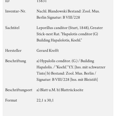
ID
15831
Inventar-Nr.
Nachl. Blandowski Bestand: Zool. Mus.
Berlin Signatur: B VIII/228
Sachtitel
Leporillus canditor (Sturt, 1848), Greater
Stick-nest Rat. "Hapalotis conditor (G)
Building Hapalolotis, Koehl."
Hersteller
Gerard Krefft
Beschriftung
a) Hypalolis conditor. (G.) / Building
Hapalolis. / "Koehl." Y.Y. [hss. mit schwarzer
Tinte] b) Bestand: Zool. Mus. Berlin /
Signatur: B VIII/228 [hss. mit Bleistift]
Beschriftungsort
a) Blatt u.M. b) Blattrückseite
Format
22,1 x 30,1