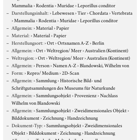
Mammalia
›
Rodentia
›
Muridae
›
Leporillus conditor
Darstellungsinhalt:
›
Lebewesen
›
Tier
›
Chordata
›
Vertebrata
›
Mammalia
›
Rodentia
›
Muridae
›
Leporillus conditor
Allgemein:
›
Material
›
Papier
Material:
›
Material
›
Papier
Herstellungsort:
›
Ort
›
Ortsnamen A-Z
›
Berlin
Allgemein:
›
Ort
›
Weltregion/ Meer
›
Australien (Kontinent)
Weltregion:
›
Ort
›
Weltregion/ Meer
›
Australien (Kontinent)
Allgemein:
›
Person
›
Namen A-Z
›
Blandowski, Wilhelm von
Form:
›
Repro/ Medium
›
2D-Scan
Allgemein:
›
Sammlung
›
Historische Bild- und
Schriftgutsammlungen des Museums für Naturkunde
Allgemein:
›
Sammlungsobjekt
›
Provenienz
›
Nachlass
Wilhelm von Blandowski
Allgemein:
›
Sammlungsobjekt
›
Zweidimensionales Objekt
›
Bilddokument
›
Zeichnung
›
Handzeichnung
Dokument-Typ:
›
Sammlungsobjekt
›
Zweidimensionales
Objekt
›
Bilddokument
›
Zeichnung
›
Handzeichnung
Allgemein:
›
Technik
›
Maltechnik
›
Aquarell