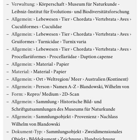
Verwaltung:
›
Körperschaft
›
Museum für Naturkunde -
Leibniz-Institut für Evolutions- und Biodiversitätsforschung
Allgemein:
›
Lebewesen
›
Tier
›
Chordata
›
Vertebrata
›
Aves
›
Cuculiformes
›
Cuculidae
Allgemein:
›
Lebewesen
›
Tier
›
Chordata
›
Vertebrata
›
Aves
›
Gruiformes
›
Turnicidae
›
Turnix varia
Allgemein:
›
Lebewesen
›
Tier
›
Chordata
›
Vertebrata
›
Aves
›
Procellariiformes
›
Procellariidae
›
Daption capense
Allgemein:
›
Material
›
Papier
Material:
›
Material
›
Papier
Allgemein:
›
Ort
›
Weltregion/ Meer
›
Australien (Kontinent)
Allgemein:
›
Person
›
Namen A-Z
›
Blandowski, Wilhelm von
Form:
›
Repro/ Medium
›
2D-Scan
Allgemein:
›
Sammlung
›
Historische Bild- und
Schriftgutsammlungen des Museums für Naturkunde
Allgemein:
›
Sammlungsobjekt
›
Provenienz
›
Nachlass
Wilhelm von Blandowski
Dokument-Typ:
›
Sammlungsobjekt
›
Zweidimensionales
Objekt
›
Bilddokument
›
Zeichnung
›
Handzeichnung