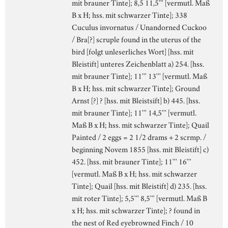
mit brauner Tinte]; 8,5 11,5''' [vermutl. Maß
B x H; hss. mit schwarzer Tinte]; 338
Cuculus invornatus / Unandorned Cuckoo
/ Bra[?] scruple found in the uterus of the
bird [folgt unleserliches Wort] [hss. mit
Bleistift] unteres Zeichenblatt a) 254. [hss.
mit brauner Tinte]; 11''' 13''' [vermutl. Maß
B x H; hss. mit schwarzer Tinte]; Ground
Arnst [?] ? [hss. mit Bleistsift] b) 445. [hss.
mit brauner Tinte]; 11''' 14,5''' [vermutl.
Maß B x H; hss. mit schwarzer Tinte]; Quail
Painted / 2 eggs = 2 1/2 drams + 2 scrmp. /
beginning Novem 1855 [hss. mit Bleistift] c)
452. [hss. mit brauner Tinte]; 11''' 16'''
[vermutl. Maß B x H; hss. mit schwarzer
Tinte]; Quail [hss. mit Bleistift] d) 235. [hss.
mit roter Tinte]; 5,5''' 8,5''' [vermutl. Maß B
x H; hss. mit schwarzer Tinte]; ? found in
the nest of Red eyebrowned Finch / 10