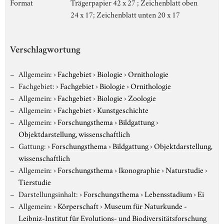
Format
Trägerpapier 42 x 27 ; Zeichenblatt oben
24 x 17; Zeichenblatt unten 20 x 17
Verschlagwortung
Allgemein:
›
Fachgebiet
›
Biologie
›
Ornithologie
Fachgebiet:
›
Fachgebiet
›
Biologie
›
Ornithologie
Allgemein:
›
Fachgebiet
›
Biologie
›
Zoologie
Allgemein:
›
Fachgebiet
›
Kunstgeschichte
Allgemein:
›
Forschungsthema
›
Bildgattung
›
Objektdarstellung, wissenschaftlich
Gattung:
›
Forschungsthema
›
Bildgattung
›
Objektdarstellung,
wissenschaftlich
Allgemein:
›
Forschungsthema
›
Ikonographie
›
Naturstudie
›
Tierstudie
Darstellungsinhalt:
›
Forschungsthema
›
Lebensstadium
›
Ei
Allgemein:
›
Körperschaft
›
Museum für Naturkunde -
Leibniz-Institut für Evolutions- und Biodiversitätsforschung