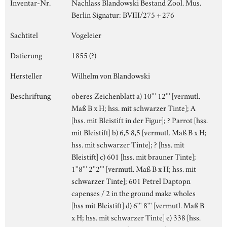
Inventar-Nr.
Nachlass Blandowski Bestand Zool. Mus.
Berlin Signatur: BVIII/275 + 276
Sachtitel
Vogeleier
Datierung
1855 (?)
Hersteller
Wilhelm von Blandowski
Beschriftung
oberes Zeichenblatt a) 10''' 12''' [vermutl.
Maß B x H; hss. mit schwarzer Tinte]; A
[hss. mit Bleistift in der Figur]; ? Parrot [hss.
mit Bleistift] b) 6,5 8,5 [vermutl. Maß B x H;
hss. mit schwarzer Tinte]; ? [hss. mit
Bleistift] c) 601 [hss. mit brauner Tinte];
1''8''' 2''2''' [vermutl. Maß B x H; hss. mit
schwarzer Tinte]; 601 Petrel Daptopn
capenses / 2 in the ground make wholes
[hss mit Bleistift] d) 6''' 8''' [vermutl. Maß B
x H; hss. mit schwarzer Tinte] e) 338 [hss.